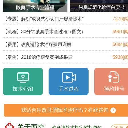
【专题】解析“改良式小切口汗腺清除术”
7276[
【流程】30分钟腋臭手术全过程（图文）
6961[
【费用】改良清除术治疗费用详解
6684[
【案例】2018治疗康复案例成果展
5938[
技术介绍
手术过程
预约挂号
我适合用改良清除术治疗吗？在线咨询
关于西交
改良清除术指定授权单位