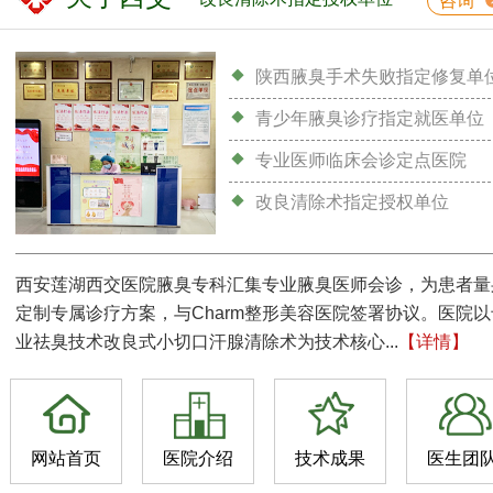
咨询
陕西腋臭手术失败指定修复单
青少年腋臭诊疗指定就医单位
专业医师临床会诊定点医院
改良清除术指定授权单位
西安莲湖西交医院腋臭专科汇集专业腋臭医师会诊，为患者量
定制专属诊疗方案，与Charm整形美容医院签署协议。医院以
业祛臭技术改良式小切口汗腺清除术为技术核心...
【详情】
网站首页
医院介绍
技术成果
医生团