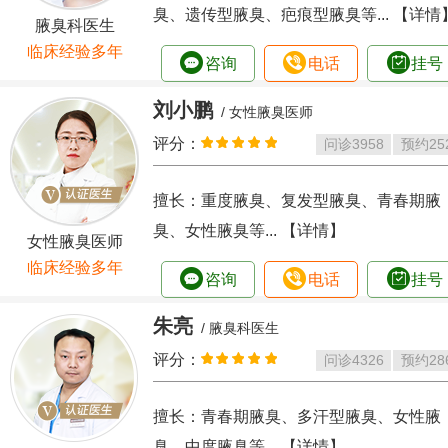
臭、遗传型腋臭、疤痕型腋臭等...
【详情
腋臭科医生
临床经验多年
咨询
电话
挂号
刘小鹏
/ 女性腋臭医师
评分：
问诊
3958
预约
25
擅长：重度腋臭、复发型腋臭、青春期腋
臭、女性腋臭等...
【详情】
女性腋臭医师
临床经验多年
咨询
电话
挂号
朱亮
/ 腋臭科医生
评分：
问诊
4326
预约
28
擅长：青春期腋臭、多汗型腋臭、女性腋
臭、中度腋臭等...
【详情】