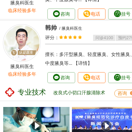
腋臭科医生
临床经验多年
咨询
电话
挂号
韩帅
/ 腋臭科医生
评分：
问诊
4100
预约
27
擅长：多汗型腋臭、轻度腋臭、女性腋臭
中度腋臭等...
【详情】
腋臭科医生
临床经验多年
咨询
电话
挂号
专业技术
改良式小切口汗腺清除术
咨询