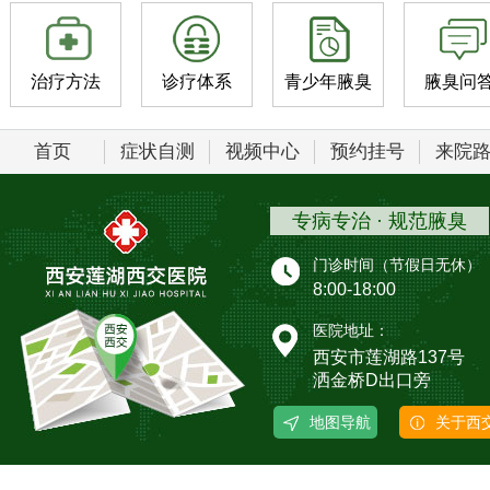
治疗方法
诊疗体系
青少年腋臭
腋臭问
首页
症状自测
视频中心
预约挂号
来院
专病专治 · 规范腋臭
门诊时间（节假日无休）
8:00-18:00
医院地址：
西安市莲湖路137号
洒金桥D出口旁
地图导航
关于西