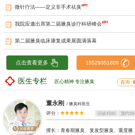
微针疗法——定义非手术祛臭
我院应邀出席第二届腋臭诊疗科研峰会
第二届腋臭临床康复成果展圆满落幕
点击查看更多
15529351809
医生专栏
匠心精神 专注腋臭
咨询
董永刚
/ 腋臭科医生
评分：
问诊
4586
预约
38
擅长：青春期腋臭、复发型腋臭、重度腋