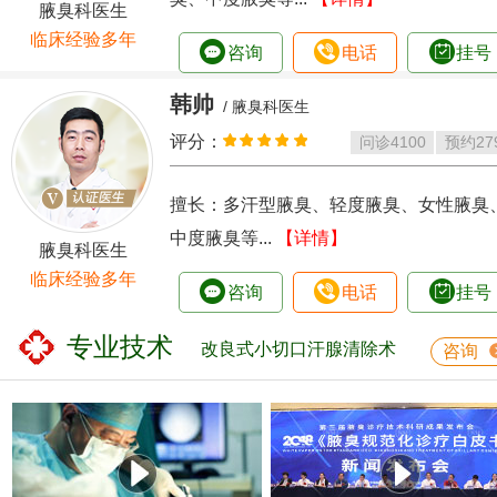
腋臭科医生
临床经验多年
咨询
电话
挂号
韩帅
/ 腋臭科医生
评分：
问诊
4100
预约
27
擅长：多汗型腋臭、轻度腋臭、女性腋臭
中度腋臭等...
【详情】
腋臭科医生
临床经验多年
咨询
电话
挂号
专业技术
改良式小切口汗腺清除术
咨询