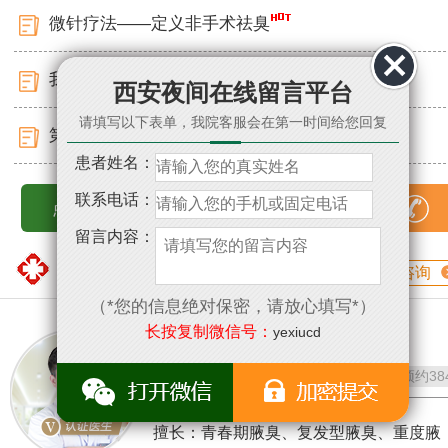
微针疗法——定义非手术祛臭
我院应邀出席第二届腋臭诊疗科研峰会
西安夜间在线留言平台
请填写以下表单，我院客服会在第一时间给您回复
第二届腋臭临床康复成果展圆满落幕
患者姓名：
联系电话：
点击查看更多
15529351809
留言内容：
医生专栏
匠心精神 专注腋臭
咨询
（*您的信息绝对保密，请放心填写*）
长按复制微信号：
yexiucd
董永刚
/ 腋臭科医生
评分：
问诊
4586
预约
38
擅长：青春期腋臭、复发型腋臭、重度腋