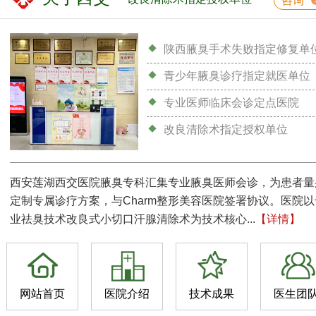
咨询
陕西腋臭手术失败指定修复单
青少年腋臭诊疗指定就医单位
专业医师临床会诊定点医院
改良清除术指定授权单位
西安莲湖西交医院腋臭专科汇集专业腋臭医师会诊，为患者量
定制专属诊疗方案，与Charm整形美容医院签署协议。医院以
业祛臭技术改良式小切口汗腺清除术为技术核心...
【详情】
网站首页
医院介绍
技术成果
医生团