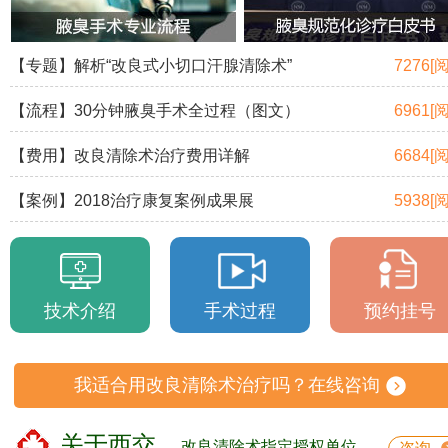
【专题】解析“改良式小切口汗腺清除术”
7276[
【流程】30分钟腋臭手术全过程（图文）
6961[
【费用】改良清除术治疗费用详解
6684[
【案例】2018治疗康复案例成果展
5938[
技术介绍
手术过程
预约挂号
我适合用改良清除术治疗吗？在线咨询
关于西交
改良清除术指定授权单位