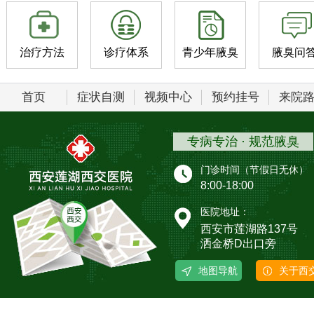
治疗方法
诊疗体系
青少年腋臭
腋臭问
首页
症状自测
视频中心
预约挂号
来院
专病专治 · 规范腋臭
门诊时间（节假日无休）
8:00-18:00
医院地址：
西安市莲湖路137号
洒金桥D出口旁
地图导航
关于西