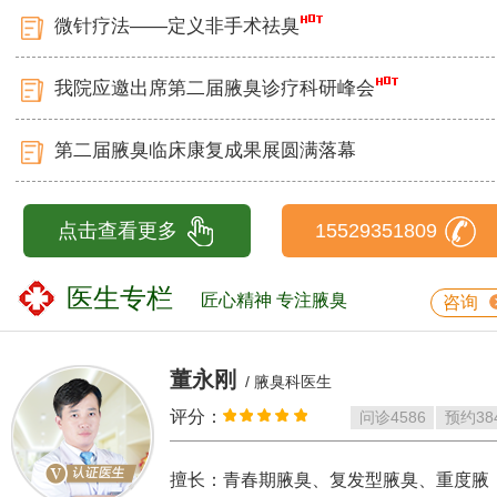
微针疗法——定义非手术祛臭
我院应邀出席第二届腋臭诊疗科研峰会
第二届腋臭临床康复成果展圆满落幕
点击查看更多
15529351809
医生专栏
匠心精神 专注腋臭
咨询
董永刚
/ 腋臭科医生
评分：
问诊
4586
预约
38
擅长：青春期腋臭、复发型腋臭、重度腋