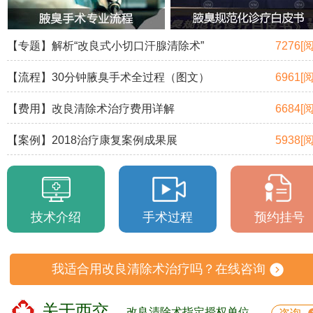
【专题】解析“改良式小切口汗腺清除术”
7276[
【流程】30分钟腋臭手术全过程（图文）
6961[
【费用】改良清除术治疗费用详解
6684[
【案例】2018治疗康复案例成果展
5938[
技术介绍
手术过程
预约挂号
我适合用改良清除术治疗吗？在线咨询
关于西交
改良清除术指定授权单位