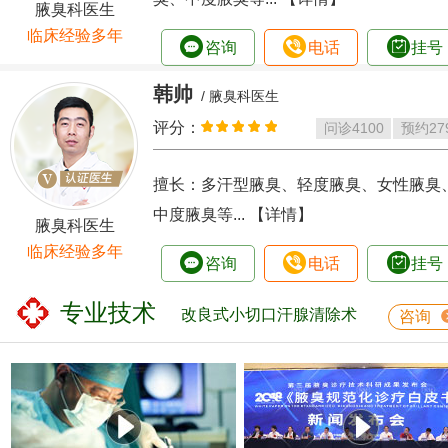
腋臭科医生
临床经验多年
咨询
电话
挂号
韩帅
/ 腋臭科医生
评分：
问诊
4100
预约
27
擅长：多汗型腋臭、轻度腋臭、女性腋臭
中度腋臭等...
【详情】
腋臭科医生
临床经验多年
咨询
电话
挂号
专业技术
改良式小切口汗腺清除术
咨询