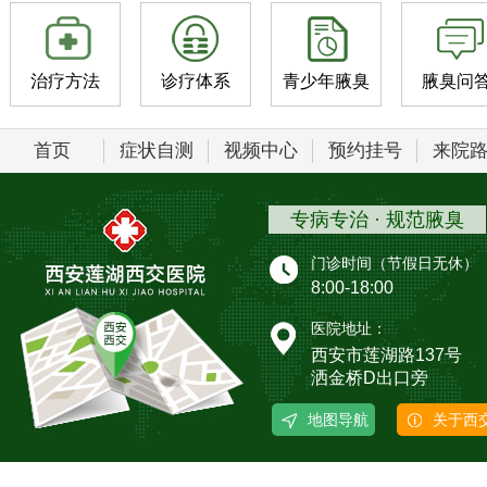
治疗方法
诊疗体系
青少年腋臭
腋臭问
首页
症状自测
视频中心
预约挂号
来院
专病专治 · 规范腋臭
门诊时间（节假日无休）
8:00-18:00
医院地址：
西安市莲湖路137号
洒金桥D出口旁
地图导航
关于西