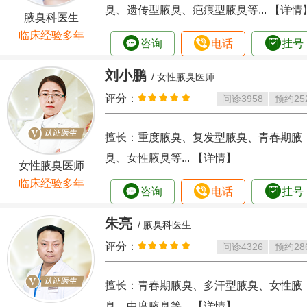
臭、遗传型腋臭、疤痕型腋臭等...
【详情
腋臭科医生
临床经验多年
咨询
电话
挂号
刘小鹏
/ 女性腋臭医师
评分：
问诊
3958
预约
25
擅长：重度腋臭、复发型腋臭、青春期腋
臭、女性腋臭等...
【详情】
女性腋臭医师
临床经验多年
咨询
电话
挂号
朱亮
/ 腋臭科医生
评分：
问诊
4326
预约
28
擅长：青春期腋臭、多汗型腋臭、女性腋
臭、中度腋臭等...
【详情】