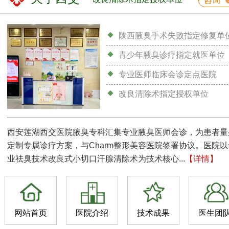
咨询
陕西腋臭手术失败指定修复单
青少年腋臭诊疗指定就医单位
专业医师临床会诊定点医院
改良清除术指定授权单位
西安莲湖西交医院腋臭专科汇集专业腋臭医师会诊，为患者量
定制专属诊疗方案，与Charm整形美容医院签署协议。医院以
业祛臭技术改良式小切口汗腺清除术为技术核心...
【详情】
网站首页
医院介绍
技术成果
医生团