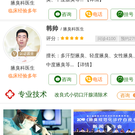
腋臭科医生
临床经验多年
咨询
电话
挂号
韩帅
/ 腋臭科医生
评分：
问诊
4100
预约
27
擅长：多汗型腋臭、轻度腋臭、女性腋臭
中度腋臭等...
【详情】
腋臭科医生
临床经验多年
咨询
电话
挂号
专业技术
改良式小切口汗腺清除术
咨询