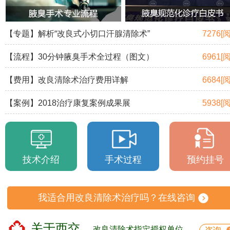
【专题】解析“改良式小切口汗腺清除术”
7276[
【流程】30分钟腋臭手术全过程（图文）
6961[
【费用】改良清除术治疗费用详解
6684[
【案例】2018治疗康复案例成果展
5938[
技术介绍
手术过程
预约挂号
我适合用改良清除术治疗吗？在线咨询
关于西交
改良清除术指定授权单位