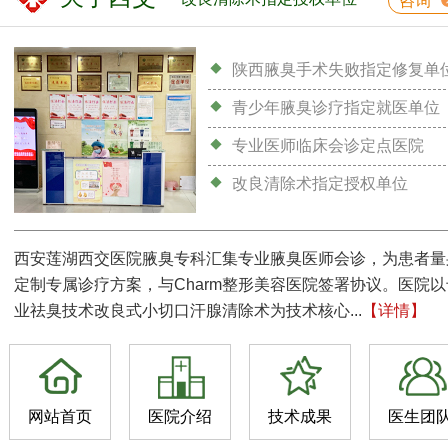
咨询
陕西腋臭手术失败指定修复单
青少年腋臭诊疗指定就医单位
专业医师临床会诊定点医院
改良清除术指定授权单位
西安莲湖西交医院腋臭专科汇集专业腋臭医师会诊，为患者量
定制专属诊疗方案，与Charm整形美容医院签署协议。医院以
业祛臭技术改良式小切口汗腺清除术为技术核心...
【详情】
网站首页
医院介绍
技术成果
医生团