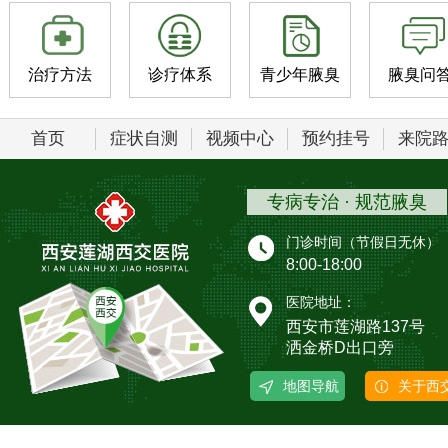
治疗方法
诊疗体系
青少年腋臭
腋臭问
首页
症状自测
视频中心
预约挂号
来院
专病专治 · 规范腋臭
门诊时间（节假日无休）
8:00-18:00
医院地址：
西安市莲湖路137号
洒金桥D出口旁
地图导航
关于西