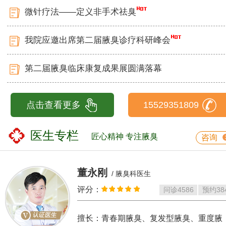
微针疗法——定义非手术祛臭
我院应邀出席第二届腋臭诊疗科研峰会
第二届腋臭临床康复成果展圆满落幕
点击查看更多
15529351809
医生专栏
匠心精神 专注腋臭
咨询
董永刚
/ 腋臭科医生
评分：
问诊
4586
预约
38
擅长：青春期腋臭、复发型腋臭、重度腋