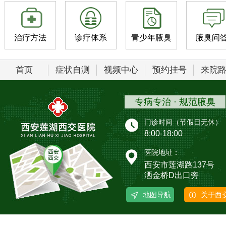
治疗方法
诊疗体系
青少年腋臭
腋臭问
首页
症状自测
视频中心
预约挂号
来院
专病专治 · 规范腋臭
门诊时间（节假日无休）
8:00-18:00
医院地址：
西安市莲湖路137号
洒金桥D出口旁
地图导航
关于西