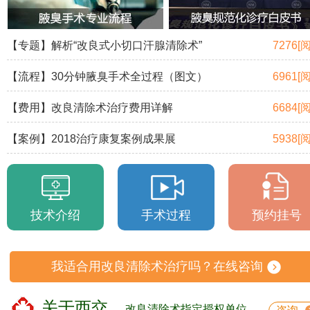
【专题】解析“改良式小切口汗腺清除术”
7276[
【流程】30分钟腋臭手术全过程（图文）
6961[
【费用】改良清除术治疗费用详解
6684[
【案例】2018治疗康复案例成果展
5938[
技术介绍
手术过程
预约挂号
我适合用改良清除术治疗吗？在线咨询
关于西交
改良清除术指定授权单位