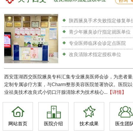
咨询
陕西腋臭手术失败指定修复单
青少年腋臭诊疗指定就医单位
专业医师临床会诊定点医院
改良清除术指定授权单位
西安莲湖西交医院腋臭专科汇集专业腋臭医师会诊，为患者量
定制专属诊疗方案，与Charm整形美容医院签署协议。医院以
业祛臭技术改良式小切口汗腺清除术为技术核心...
【详情】
网站首页
医院介绍
技术成果
医生团