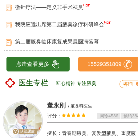
微针疗法——定义非手术祛臭
我院应邀出席第二届腋臭诊疗科研峰会
第二届腋臭临床康复成果展圆满落幕
点击查看更多
15529351809
医生专栏
匠心精神 专注腋臭
咨询
董永刚
/ 腋臭科医生
评分：
问诊
4586
预约
38
擅长：青春期腋臭、复发型腋臭、重度腋