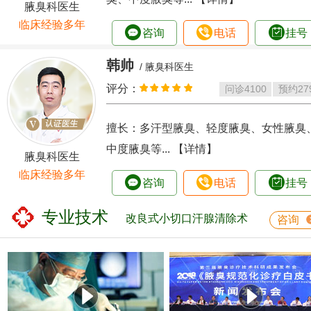
腋臭科医生
临床经验多年
咨询
电话
挂号
韩帅
/ 腋臭科医生
评分：
问诊
4100
预约
27
擅长：多汗型腋臭、轻度腋臭、女性腋臭
中度腋臭等...
【详情】
腋臭科医生
临床经验多年
咨询
电话
挂号
专业技术
改良式小切口汗腺清除术
咨询