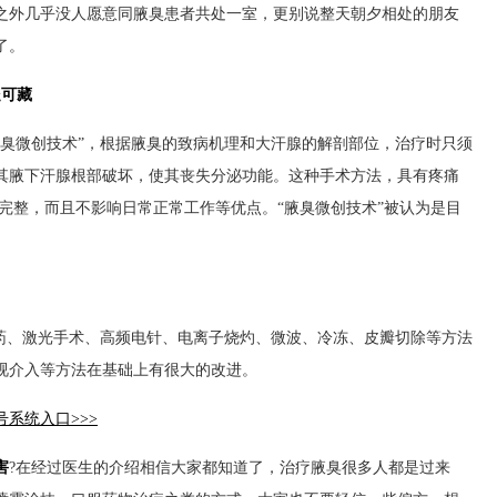
外几乎没人愿意同腋臭患者共处一室，更别说整天朝夕相处的朋友
了。
处可藏
微创技术”，根据腋臭的致病机理和大汗腺的解剖部位，治疗时只须
其腋下汗腺根部破坏，使其丧失分泌功能。这种手术方法，具有疼痛
完整，而且不影响日常正常工作等优点。“腋臭微创技术”被认为是目
、激光手术、高频电针、电离子烧灼、微波、冷冻、皮瓣切除等方法
视介入等方法在基础上有很大的改进。
系统入口>>>
害
?在经过医生的介绍相信大家都知道了，治疗腋臭很多人都是过来