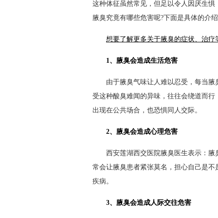
这种体征虽然常见，但足以令人因厌生惧
腋臭究竟有哪些危害呢?下面是具体的介
想要了解更多关于腋臭的症状、治疗等
1、腋臭会造成生活危害
由于腋臭气味让人难以忍受，每当腋臭
受这种酸臭难闻的异味，往往会绕道而行
出现在公共场合，也恐惧同人交际。
2、腋臭会造成心理危害
西安莲湖西交医院腋臭医生表示：腋臭
常会让腋臭患者紧张莫名，担心自己是不
疾病。
3、腋臭会造成人际交往危害