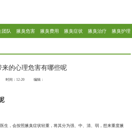
生团队
腋臭危害
腋臭费用
腋臭症状
腋臭治疗
腋臭护理
带来的心理危害有哪些呢
时间：12-20
编辑：
呢
医生，会按照腋臭症状轻重，将其分为强、中、清、弱，想来重度腋