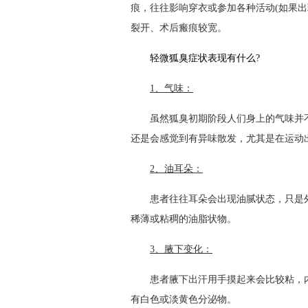
痕，往往影响穿衣或参加各种活动(如果出
裂开、术后瘢痕较宽。
轻微狐臭症状表现有什么?
1、气味：
虽然狐臭初期阶段人们身上的气味并不
还是会感觉到有异味散发，尤其是在运动
2、油耳朵：
患者往往耳朵会出现油腻状态，只是外
稀薄或粘稠的油脂状物。
3、腋下变化：
患者腋下出汗用手摸起来会比较粘，内
有白色或淡黄色分泌物。