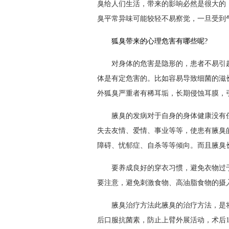
臭给人们生活，带来的影响必然是很大的
臭平常异味可能较轻不易察觉，一旦受到
狐臭带来的心理危害有哪些呢?
对身体的危害是隐形的，患者不易引起
体是有定危害的。比如容易导致细菌的滋
外狐臭严重者有稀耳垢，长期侵蚀耳膜，
腋臭的发病对于自身的身体健康没有任
失去友情、爱情、事业等等，使患有腋臭
障碍、忧郁症、自杀等等倾向。而且腋臭
要养成良好的穿衣习惯，避免衣物过于
要注意，避免刺激食物、高油脂食物的摄
腋臭治疗方法此腋臭的治疗方法，是将
后口服抗菌素，防止上臂外展活动，术后1