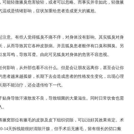
，可能轻微腋臭危害较轻，或者可以忽略。而事实并非如此，轻微腋
气温或是情绪影响，症状加重给患者造成更大的尴尬。
注意。有些人觉得狐臭不痛不痒，对身体没有影响。其实狐臭对身
长，从而导致其它各种皮肤病。并且狐臭患者般伴有口臭和脚臭。另
引发耳鸣，导致耳聋。由此可见狐臭对身体的危害不容忽视。
何影响，从外部也看不出什么。但是会让朋友远离你，甚至会让你
的患者越来越孤僻，长期下去会造成患者的性格发生变化，出现心理
长期不能治疗，还会遗传给下一代。
贴身导致汗液散发不良，导致细菌的大量滋生。同时日常饮食也需
入。
腋窝部位有腋毛的皮肤及皮下组织切除，可以治好其效果肯定。术
0-14天拆线能很好清除汗腺，但手术后无腋毛，留有很长的切口瘢