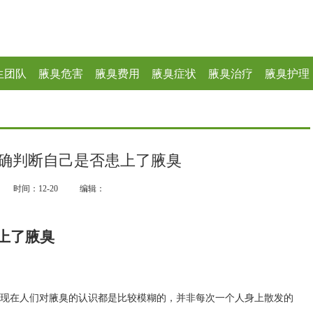
生团队
腋臭危害
腋臭费用
腋臭症状
腋臭治疗
腋臭护理
确判断自己是否患上了腋臭
时间：12-20
编辑：
上了腋臭
?现在人们对腋臭的认识都是比较模糊的，并非每次一个人身上散发的