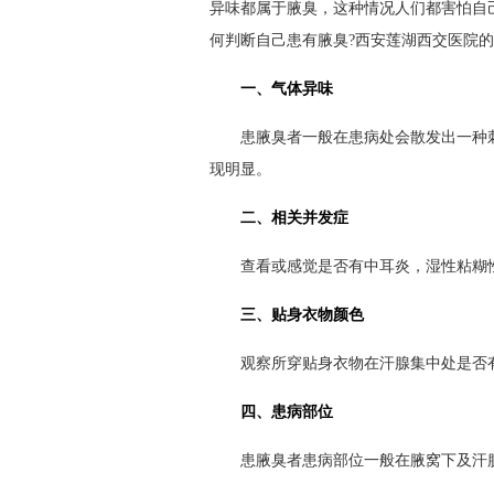
异味都属于腋臭，这种情况人们都害怕自
何判断自己患有腋臭?西安莲湖西交医院
一、气体异味
患腋臭者一般在患病处会散发出一种刺
现明显。
二、相关并发症
查看或感觉是否有中耳炎，湿性粘糊
三、贴身衣物颜色
观察所穿贴身衣物在汗腺集中处是否有
四、患病部位
患腋臭者患病部位一般在腋窝下及汗腺