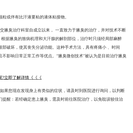
粒或伴有比汗液要粘的液体粘接物。
腋臭治疗科室自成立以来， 一直致力于腋臭的治疗，并对技术不断
"，根据腋臭的致病机理和大汗腺的解剖部位，治疗时只须经局部麻醉
根部破坏，使其丧失分泌功能。这种手术方法，具有疼痛小 、时间
且不影响日常正常工作等优点。“腋臭微创技术”被认为是目前治疗腋臭
呢?立即了解详情《《《
?如果您现在发现身上有类似的症状，请及时到医院进行询问，以判断
们提醒：若经确定患上腋臭，需及时前往医院治疗，以免耽误较佳治