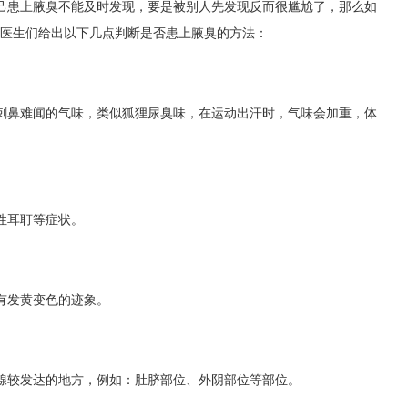
己患上腋臭不能及时发现，要是被别人先发现反而很尴尬了，那么如
的医生们给出以下几点判断是否患上腋臭的方法：
鼻难闻的气味，类似狐狸尿臭味，在运动出汗时，气味会加重，体
性耳耵等症状。
发黄变色的迹象。
较发达的地方，例如：肚脐部位、外阴部位等部位。