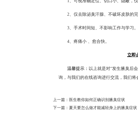
1、可视准确定位、切口小、隐蔽，仅0.
2、仅去除泌臭汗腺、不破坏皮肤的完
3、手术时间短、不影响工作与学习
4、疼痛小 、愈合快。
立即
温馨提示：
以上就是对“发生腋臭后
询，与我们的在线咨询进行交流，我们将会
上一篇：
医生教你如何正确识别腋臭症状
下一篇：
夏天要怎么做才能减轻身上的腋臭症状