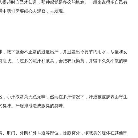
人提起时自己才知道，那种感觉是多么的尴尬。一般来说很多自己有
活中我们需要细心去观察，去发现。
，腋下就会不正常的过度出汗，并且发出令要节约用水，尽量和女
臭症状。而过多的流汗和腋臭，会把衣服染黄，并留下久久不散的味
，小汗液常为无色无味，然而在多汗情况下，汗液被皮肤表面寄生
的臭味。汗腺排泄造成腋臭的臭味。
、肛门、外阴和外耳道等部位，除腋窝外，该腋臭的腺体在其他部