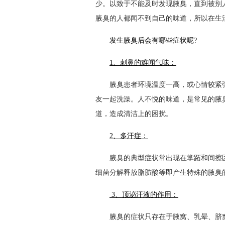
少。以致于不能及时发现腋臭，直到被别
腋臭的人都闻不到自己的味道，所以在生
发生腋臭后会有哪些症状呢?
1、刺鼻的难闻气味：
腋臭患者环境温度一高，或心情较紧张
友一起洗澡。人不悦的味道，是常见的腋
道，造成清洁上的困扰。
2、多汗症：
腋臭的典型症状常出现在掌跖和间擦区
细菌分解释放脂肪酸等即产生特殊的腋臭
3、顶泌汗液的作用：
腋臭的症状只存在于腋窝、乳晕、脐窝