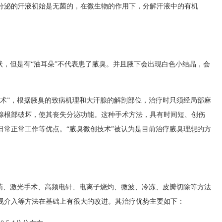
分泌的汗液初始是无菌的，在微生物的作用下，分解汗液中的有机
。
，但是有“油耳朵”不代表患了腋臭。并且腋下会出现白色小结晶，会
”，根据腋臭的致病机理和大汗腺的解剖部位，治疗时只须经局部麻
腺根部破坏，使其丧失分泌功能。这种手术方法，具有时间短、创伤
日常正常工作等优点。“腋臭微创技术”被认为是目前治疗腋臭理想的方
、激光手术、高频电针、电离子烧灼、微波、冷冻、皮瓣切除等方法
视介入等方法在基础上有很大的改进。其治疗优势主要如下：