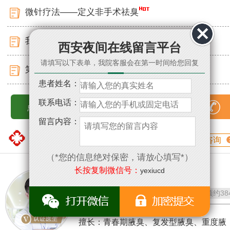
微针疗法——定义非手术祛臭
我院应邀出席第二届腋臭诊疗科研峰会
西安夜间在线留言平台
请填写以下表单，我院客服会在第一时间给您回复
第二届腋臭临床康复成果展圆满落幕
患者姓名：
联系电话：
点击查看更多
15529351809
留言内容：
医生专栏
匠心精神 专注腋臭
咨询
（*您的信息绝对保密，请放心填写*）
长按复制微信号：
yexiucd
董永刚
/ 腋臭科医生
评分：
问诊
4586
预约
38
擅长：青春期腋臭、复发型腋臭、重度腋