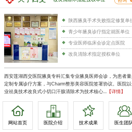
咨询
陕西腋臭手术失败指定修复单
青少年腋臭诊疗指定就医单位
专业医师临床会诊定点医院
改良清除术指定授权单位
西安莲湖西交医院腋臭专科汇集专业腋臭医师会诊，为患者量
定制专属诊疗方案，与Charm整形美容医院签署协议。医院以
业祛臭技术改良式小切口汗腺清除术为技术核心...
【详情】
网站首页
医院介绍
技术成果
医生团