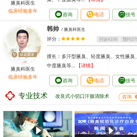
腋臭科医生
临床经验多年
咨询
电话
挂号
韩帅
/ 腋臭科医生
评分：
问诊
4100
预约
27
擅长：多汗型腋臭、轻度腋臭、女性腋臭
中度腋臭等...
【详情】
腋臭科医生
临床经验多年
咨询
电话
挂号
专业技术
改良式小切口汗腺清除术
咨询