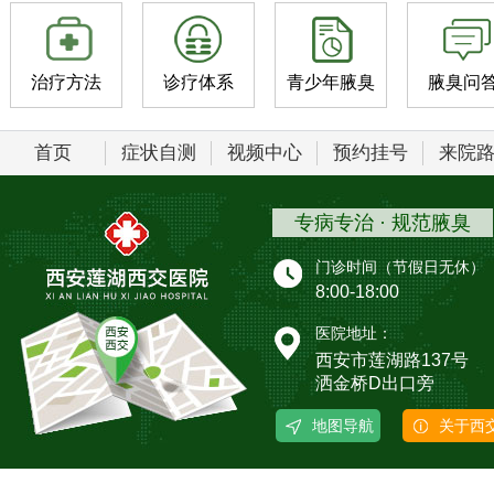
治疗方法
诊疗体系
青少年腋臭
腋臭问
首页
症状自测
视频中心
预约挂号
来院
专病专治 · 规范腋臭
门诊时间（节假日无休）
8:00-18:00
医院地址：
西安市莲湖路137号
洒金桥D出口旁
地图导航
关于西