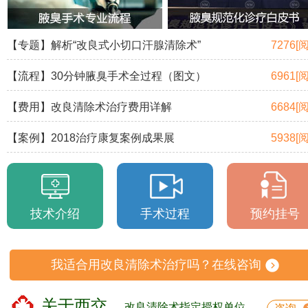
【专题】解析“改良式小切口汗腺清除术”
7276[
【流程】30分钟腋臭手术全过程（图文）
6961[
【费用】改良清除术治疗费用详解
6684[
【案例】2018治疗康复案例成果展
5938[
技术介绍
手术过程
预约挂号
我适合用改良清除术治疗吗？在线咨询
关于西交
改良清除术指定授权单位